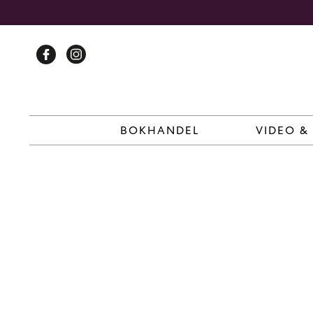
Skip
to
content
BOKHANDEL
VIDEO &