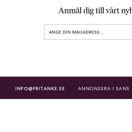
Anmäl dig till vårt n
ANNONSERA I SANS
INFO@FRITANKE.SE