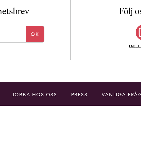
i
T
yhetsbrev
Följ o
a
n
k
e
INS
JOBBA HOS OSS
PRESS
VANLIGA FRÅ