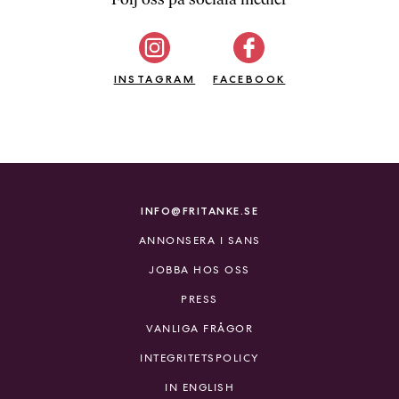
b
ö
c
INSTAGRAM
k
FACEBOOK
e
r
o
n
l
i
INFO@FRITANKE.SE
n
ANNONSERA I SANS
e
h
JOBBA HOS OSS
o
PRESS
s
F
VANLIGA FRÅGOR
r
INTEGRITETSPOLICY
i
T
IN ENGLISH