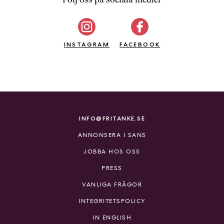
b
ö
c
INSTAGRAM
k
FACEBOOK
e
r
o
n
l
i
INFO@FRITANKE.SE
n
ANNONSERA I SANS
e
h
JOBBA HOS OSS
o
PRESS
s
F
VANLIGA FRÅGOR
r
INTEGRITETSPOLICY
i
T
IN ENGLISH