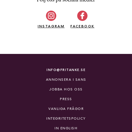
b
ö
c
INSTAGRAM
k
FACEBOOK
e
r
o
n
l
i
INFO@FRITANKE.SE
n
ANNONSERA I SANS
e
h
JOBBA HOS OSS
o
PRESS
s
F
VANLIGA FRÅGOR
r
INTEGRITETSPOLICY
i
T
IN ENGLISH