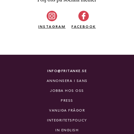
b
ö
c
INSTAGRAM
k
FACEBOOK
e
r
o
n
l
i
INFO@FRITANKE.SE
n
ANNONSERA I SANS
e
h
JOBBA HOS OSS
o
PRESS
s
F
VANLIGA FRÅGOR
r
INTEGRITETSPOLICY
i
T
IN ENGLISH