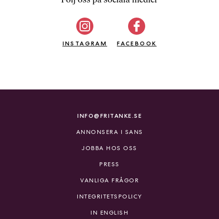
b
ö
c
INSTAGRAM
k
FACEBOOK
e
r
o
n
l
i
INFO@FRITANKE.SE
n
ANNONSERA I SANS
e
h
JOBBA HOS OSS
o
PRESS
s
F
VANLIGA FRÅGOR
r
INTEGRITETSPOLICY
i
T
IN ENGLISH