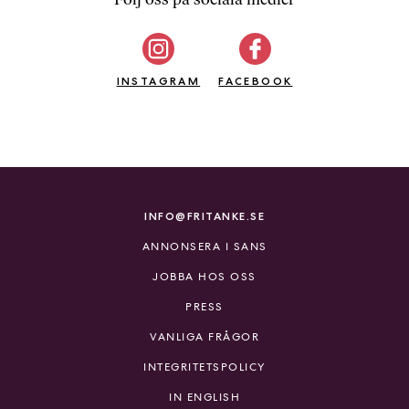
b
ö
c
INSTAGRAM
k
FACEBOOK
e
r
o
n
l
i
INFO@FRITANKE.SE
n
ANNONSERA I SANS
e
h
JOBBA HOS OSS
o
PRESS
s
F
VANLIGA FRÅGOR
r
INTEGRITETSPOLICY
i
T
IN ENGLISH