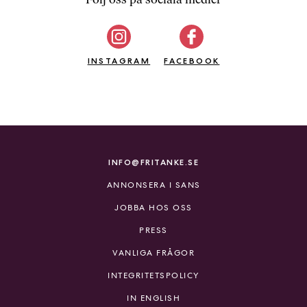
b
ö
c
INSTAGRAM
k
FACEBOOK
e
r
o
n
l
i
INFO@FRITANKE.SE
n
ANNONSERA I SANS
e
h
JOBBA HOS OSS
o
PRESS
s
F
VANLIGA FRÅGOR
r
INTEGRITETSPOLICY
i
T
IN ENGLISH