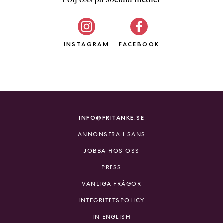
b
ö
c
INSTAGRAM
k
FACEBOOK
e
r
o
n
l
i
INFO@FRITANKE.SE
n
ANNONSERA I SANS
e
h
JOBBA HOS OSS
o
PRESS
s
F
VANLIGA FRÅGOR
r
INTEGRITETSPOLICY
i
T
IN ENGLISH