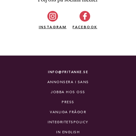
b
ö
c
INSTAGRAM
k
FACEBOOK
e
r
o
n
l
i
INFO@FRITANKE.SE
n
ANNONSERA I SANS
e
h
JOBBA HOS OSS
o
PRESS
s
F
VANLIGA FRÅGOR
r
INTEGRITETSPOLICY
i
T
IN ENGLISH