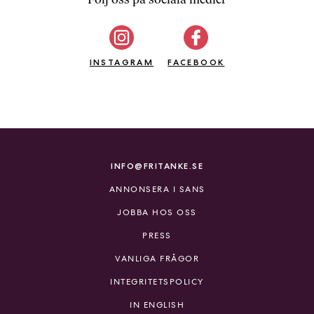
b
ö
c
INSTAGRAM
k
FACEBOOK
e
r
o
n
l
i
INFO@FRITANKE.SE
n
ANNONSERA I SANS
e
h
JOBBA HOS OSS
o
PRESS
s
F
VANLIGA FRÅGOR
r
INTEGRITETSPOLICY
i
T
IN ENGLISH