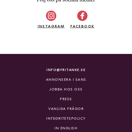
b
ö
c
INSTAGRAM
k
FACEBOOK
e
r
o
n
l
i
INFO@FRITANKE.SE
n
ANNONSERA I SANS
e
h
JOBBA HOS OSS
o
PRESS
s
F
VANLIGA FRÅGOR
r
INTEGRITETSPOLICY
i
T
IN ENGLISH