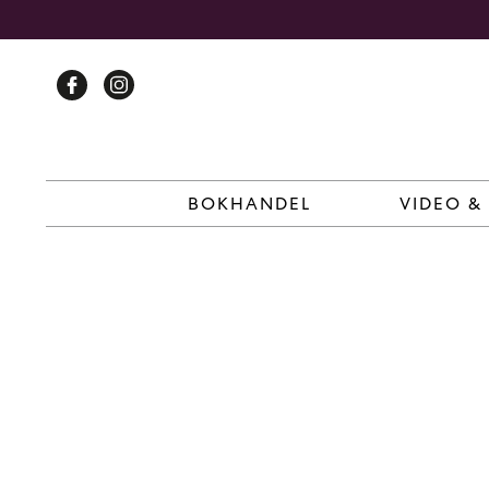
Skip
to
content
BOKHANDEL
VIDEO &