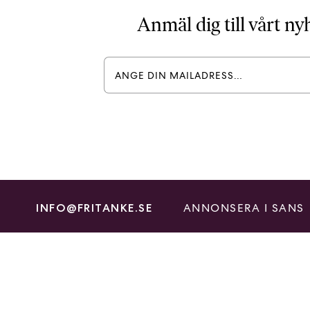
Anmäl dig till vårt n
ANNONSERA I SANS
INFO@FRITANKE.SE