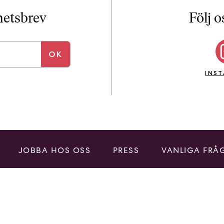
i
T
yhetsbrev
Följ o
a
n
k
e
INS
JOBBA HOS OSS
PRESS
VANLIGA FRÅ