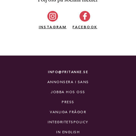
b
ö
c
INSTAGRAM
k
FACEBOOK
e
r
o
n
l
i
INFO@FRITANKE.SE
n
ANNONSERA I SANS
e
h
JOBBA HOS OSS
o
PRESS
s
F
VANLIGA FRÅGOR
r
INTEGRITETSPOLICY
i
T
IN ENGLISH