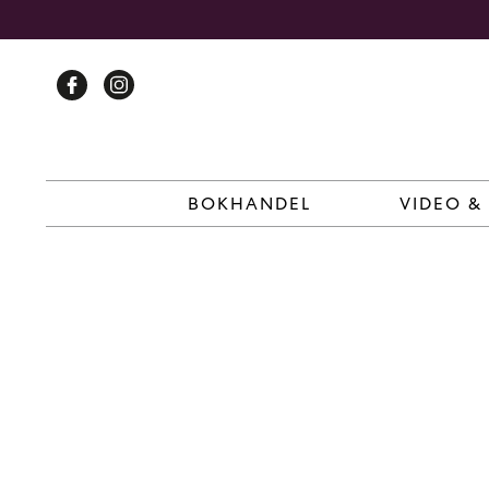
Skip
to
content
BOKHANDEL
VIDEO &