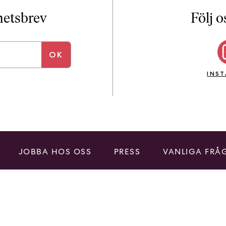
i
T
yhetsbrev
Följ o
a
n
k
e
INS
JOBBA HOS OSS
PRESS
VANLIGA FRÅ