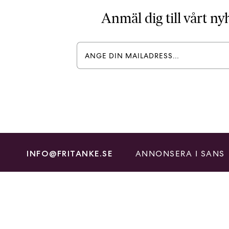
Anmäl dig till vårt n
ANNONSERA I SANS
INFO@FRITANKE.SE