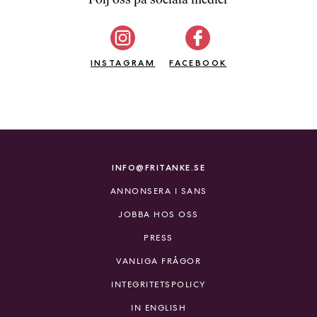
b
ö
c
INSTAGRAM
k
FACEBOOK
e
r
o
n
l
i
INFO@FRITANKE.SE
n
ANNONSERA I SANS
e
h
JOBBA HOS OSS
o
PRESS
s
F
VANLIGA FRÅGOR
r
INTEGRITETSPOLICY
i
T
IN ENGLISH