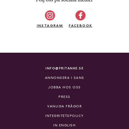
b
ö
c
INSTAGRAM
k
FACEBOOK
e
r
o
n
l
i
INFO@FRITANKE.SE
n
ANNONSERA I SANS
e
h
JOBBA HOS OSS
o
PRESS
s
F
VANLIGA FRÅGOR
r
INTEGRITETSPOLICY
i
T
IN ENGLISH