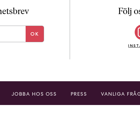
i
T
yhetsbrev
Följ o
a
n
k
e
INS
JOBBA HOS OSS
PRESS
VANLIGA FRÅ