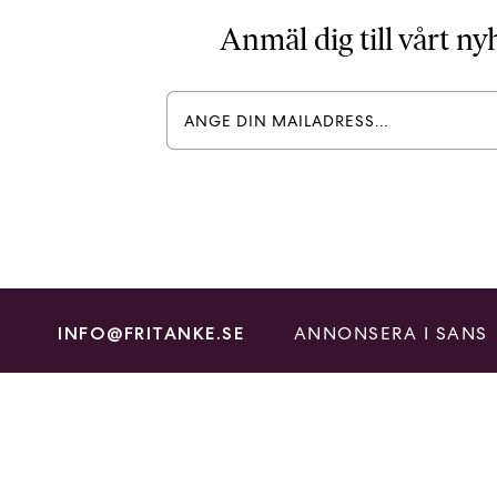
Anmäl dig till vårt n
ANNONSERA I SANS
INFO@FRITANKE.SE