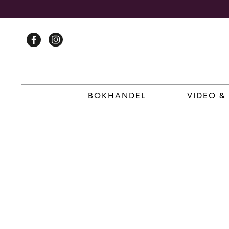
Skip
to
content
BOKHANDEL
VIDEO &