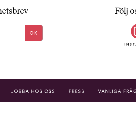
i
T
yhetsbrev
Följ o
a
n
k
e
INS
JOBBA HOS OSS
PRESS
VANLIGA FRÅ