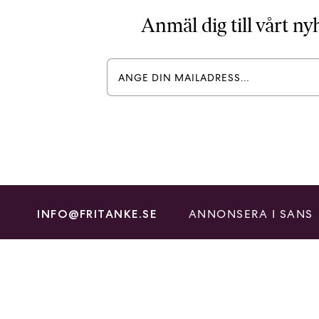
Anmäl dig till vårt n
ANNONSERA I SANS
INFO@FRITANKE.SE