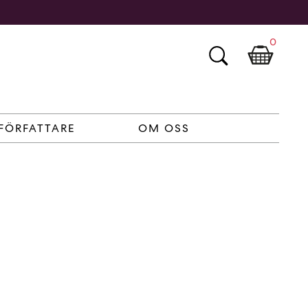
0
FÖRFATTARE
OM OSS