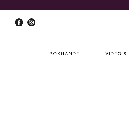
Skip
to
content
BOKHANDEL
VIDEO &