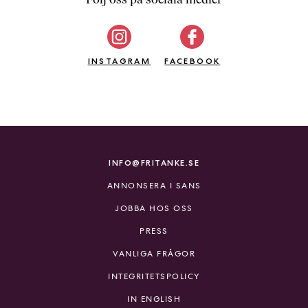
b
ö
c
INSTAGRAM
k
FACEBOOK
e
r
o
n
l
i
INFO@FRITANKE.SE
n
ANNONSERA I SANS
e
h
JOBBA HOS OSS
o
PRESS
s
F
VANLIGA FRÅGOR
r
INTEGRITETSPOLICY
i
T
IN ENGLISH