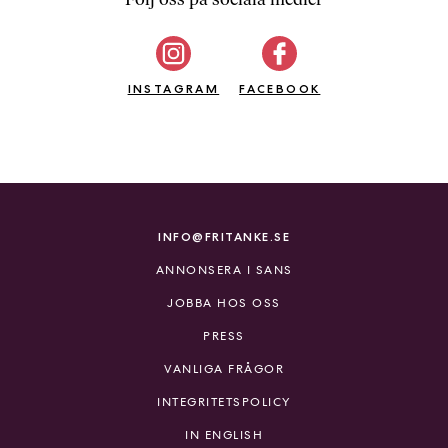
b
ö
c
INSTAGRAM
k
FACEBOOK
e
r
o
n
l
i
INFO@FRITANKE.SE
n
ANNONSERA I SANS
e
h
JOBBA HOS OSS
o
PRESS
s
F
VANLIGA FRÅGOR
r
INTEGRITETSPOLICY
i
T
IN ENGLISH