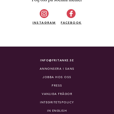
b
ö
c
INSTAGRAM
k
FACEBOOK
e
r
o
n
l
i
INFO@FRITANKE.SE
n
ANNONSERA I SANS
e
h
JOBBA HOS OSS
o
PRESS
s
F
VANLIGA FRÅGOR
r
INTEGRITETSPOLICY
i
T
IN ENGLISH