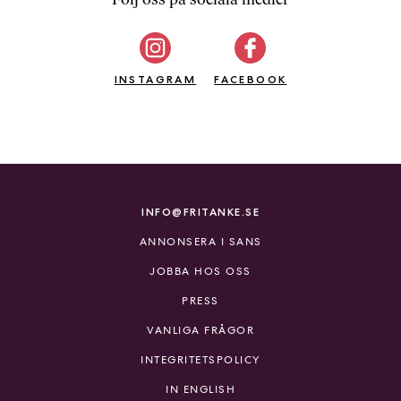
b
ö
c
INSTAGRAM
k
FACEBOOK
e
r
o
n
l
i
INFO@FRITANKE.SE
n
ANNONSERA I SANS
e
h
JOBBA HOS OSS
o
PRESS
s
F
VANLIGA FRÅGOR
r
INTEGRITETSPOLICY
i
T
IN ENGLISH