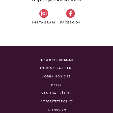
b
ö
c
INSTAGRAM
k
FACEBOOK
e
r
o
n
l
i
INFO@FRITANKE.SE
n
ANNONSERA I SANS
e
h
JOBBA HOS OSS
o
PRESS
s
F
VANLIGA FRÅGOR
r
INTEGRITETSPOLICY
i
T
IN ENGLISH