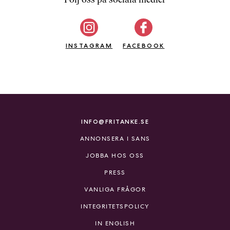
b
ö
c
INSTAGRAM
k
FACEBOOK
e
r
o
n
l
i
INFO@FRITANKE.SE
n
ANNONSERA I SANS
e
h
JOBBA HOS OSS
o
PRESS
s
F
VANLIGA FRÅGOR
r
INTEGRITETSPOLICY
i
T
IN ENGLISH