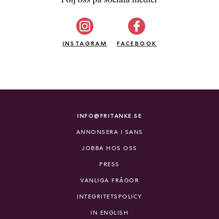
b
ö
c
INSTAGRAM
k
FACEBOOK
e
r
o
n
l
i
INFO@FRITANKE.SE
n
ANNONSERA I SANS
e
h
JOBBA HOS OSS
o
PRESS
s
F
VANLIGA FRÅGOR
r
INTEGRITETSPOLICY
i
T
IN ENGLISH