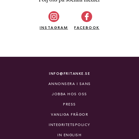
b
ö
c
INSTAGRAM
k
FACEBOOK
e
r
o
n
l
i
INFO@FRITANKE.SE
n
ANNONSERA I SANS
e
h
JOBBA HOS OSS
o
PRESS
s
F
VANLIGA FRÅGOR
r
INTEGRITETSPOLICY
i
T
IN ENGLISH