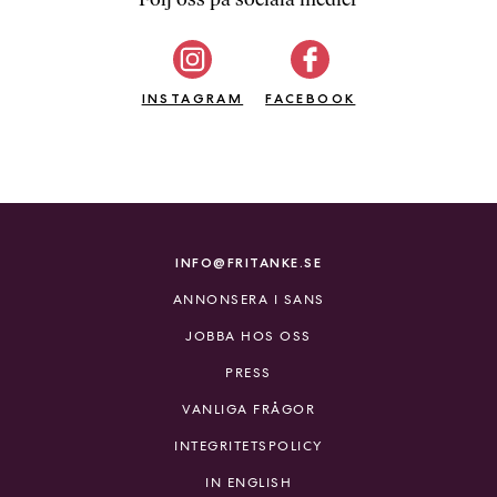
b
ö
c
INSTAGRAM
k
FACEBOOK
e
r
o
n
l
i
INFO@FRITANKE.SE
n
ANNONSERA I SANS
e
h
JOBBA HOS OSS
o
PRESS
s
F
VANLIGA FRÅGOR
r
INTEGRITETSPOLICY
i
T
IN ENGLISH