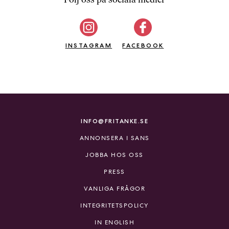
b
ö
c
INSTAGRAM
k
FACEBOOK
e
r
o
n
l
i
INFO@FRITANKE.SE
n
ANNONSERA I SANS
e
h
JOBBA HOS OSS
o
PRESS
s
F
VANLIGA FRÅGOR
r
INTEGRITETSPOLICY
i
T
IN ENGLISH