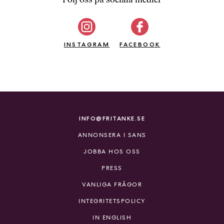
b
ö
c
INSTAGRAM
k
FACEBOOK
e
r
o
n
l
i
INFO@FRITANKE.SE
n
ANNONSERA I SANS
e
h
JOBBA HOS OSS
o
PRESS
s
F
VANLIGA FRÅGOR
r
INTEGRITETSPOLICY
i
T
IN ENGLISH