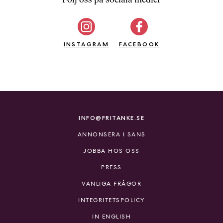
b
ö
c
INSTAGRAM
k
FACEBOOK
e
r
o
n
l
i
INFO@FRITANKE.SE
n
ANNONSERA I SANS
e
h
JOBBA HOS OSS
o
PRESS
s
F
VANLIGA FRÅGOR
r
INTEGRITETSPOLICY
i
T
IN ENGLISH