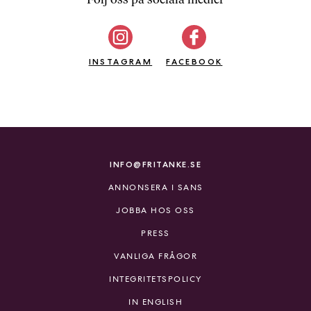
b
ö
c
INSTAGRAM
k
FACEBOOK
e
r
o
n
l
i
INFO@FRITANKE.SE
n
ANNONSERA I SANS
e
h
JOBBA HOS OSS
o
PRESS
s
F
VANLIGA FRÅGOR
r
INTEGRITETSPOLICY
i
T
IN ENGLISH