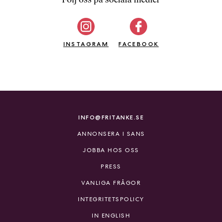
b
ö
c
INSTAGRAM
k
FACEBOOK
e
r
o
n
l
i
INFO@FRITANKE.SE
n
ANNONSERA I SANS
e
h
JOBBA HOS OSS
o
PRESS
s
F
VANLIGA FRÅGOR
r
INTEGRITETSPOLICY
i
T
IN ENGLISH