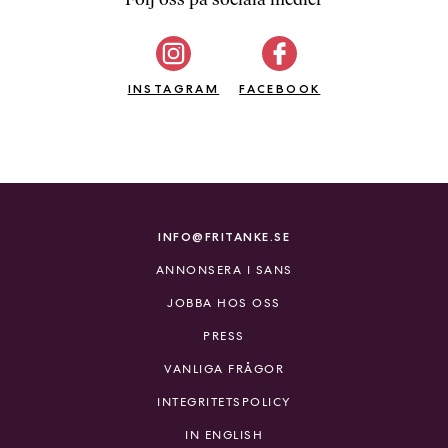
b
ö
c
INSTAGRAM
k
FACEBOOK
e
r
o
n
l
i
INFO@FRITANKE.SE
n
ANNONSERA I SANS
e
h
JOBBA HOS OSS
o
PRESS
s
F
VANLIGA FRÅGOR
r
INTEGRITETSPOLICY
i
T
IN ENGLISH