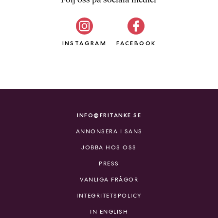
b
ö
c
INSTAGRAM
k
FACEBOOK
e
r
o
n
l
i
INFO@FRITANKE.SE
n
ANNONSERA I SANS
e
h
JOBBA HOS OSS
o
PRESS
s
F
VANLIGA FRÅGOR
r
INTEGRITETSPOLICY
i
T
IN ENGLISH