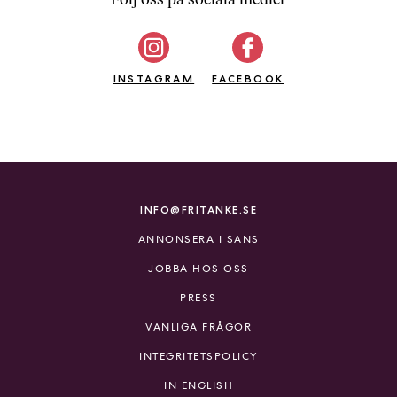
b
ö
c
INSTAGRAM
k
FACEBOOK
e
r
o
n
l
i
INFO@FRITANKE.SE
n
ANNONSERA I SANS
e
h
JOBBA HOS OSS
o
PRESS
s
F
VANLIGA FRÅGOR
r
INTEGRITETSPOLICY
i
T
IN ENGLISH