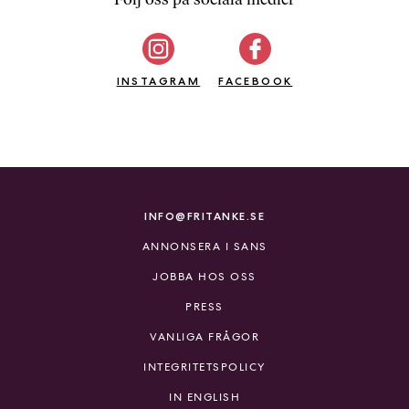
b
ö
c
INSTAGRAM
k
FACEBOOK
e
r
o
n
l
i
INFO@FRITANKE.SE
n
ANNONSERA I SANS
e
h
JOBBA HOS OSS
o
PRESS
s
F
VANLIGA FRÅGOR
r
INTEGRITETSPOLICY
i
T
IN ENGLISH