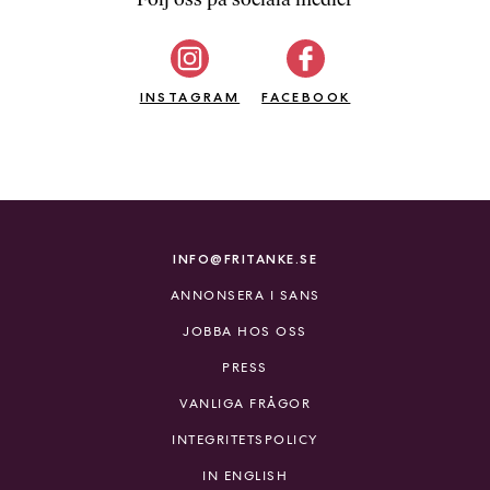
b
ö
c
INSTAGRAM
k
FACEBOOK
e
r
o
n
l
i
INFO@FRITANKE.SE
n
ANNONSERA I SANS
e
h
JOBBA HOS OSS
o
PRESS
s
F
VANLIGA FRÅGOR
r
INTEGRITETSPOLICY
i
T
IN ENGLISH