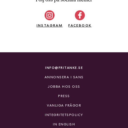
b
ö
c
INSTAGRAM
k
FACEBOOK
e
r
o
n
l
i
INFO@FRITANKE.SE
n
ANNONSERA I SANS
e
h
JOBBA HOS OSS
o
PRESS
s
F
VANLIGA FRÅGOR
r
INTEGRITETSPOLICY
i
T
IN ENGLISH