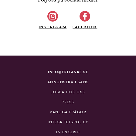
b
ö
c
INSTAGRAM
k
FACEBOOK
e
r
o
n
l
i
INFO@FRITANKE.SE
n
ANNONSERA I SANS
e
h
JOBBA HOS OSS
o
PRESS
s
F
VANLIGA FRÅGOR
r
INTEGRITETSPOLICY
i
T
IN ENGLISH