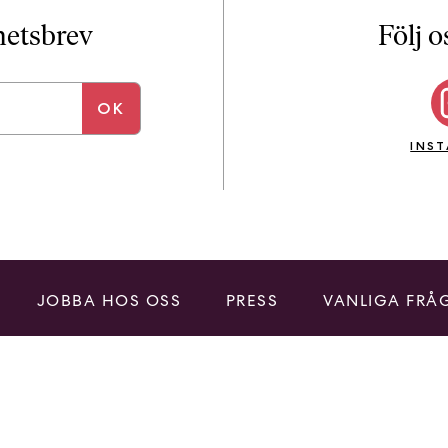
i
T
yhetsbrev
Följ o
a
n
k
e
INS
JOBBA HOS OSS
PRESS
VANLIGA FRÅ