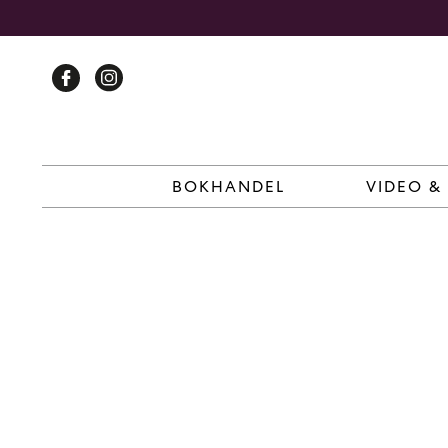
Skip
to
content
BOKHANDEL
VIDEO &