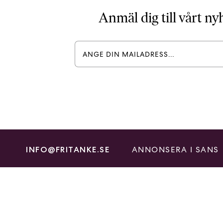
Anmäl dig till vårt n
ANNONSERA I SANS
INFO@FRITANKE.SE