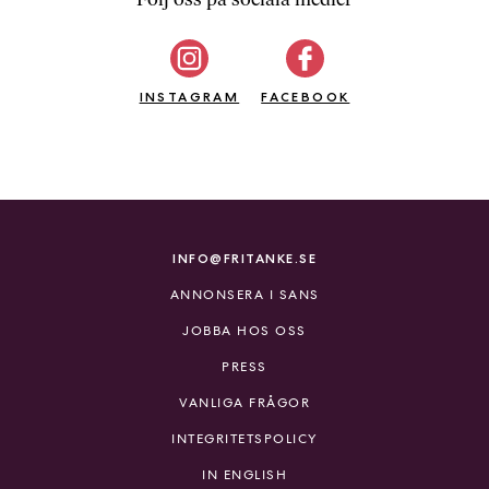
b
ö
c
INSTAGRAM
k
FACEBOOK
e
r
o
n
l
i
INFO@FRITANKE.SE
n
ANNONSERA I SANS
e
h
JOBBA HOS OSS
o
PRESS
s
F
VANLIGA FRÅGOR
r
INTEGRITETSPOLICY
i
T
IN ENGLISH