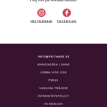
b
ö
c
INSTAGRAM
k
FACEBOOK
e
r
o
n
l
i
INFO@FRITANKE.SE
n
ANNONSERA I SANS
e
h
JOBBA HOS OSS
o
PRESS
s
F
VANLIGA FRÅGOR
r
INTEGRITETSPOLICY
i
T
IN ENGLISH