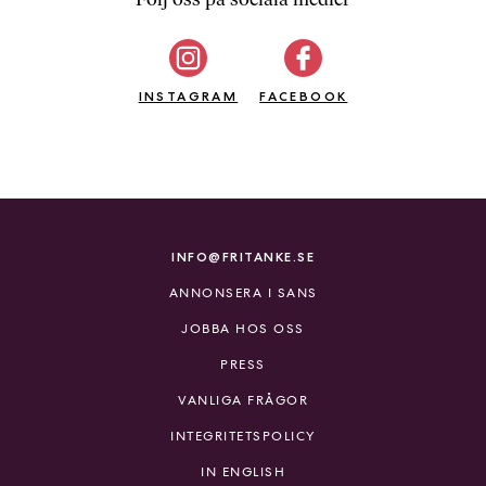
b
ö
c
INSTAGRAM
k
FACEBOOK
e
r
o
n
l
i
INFO@FRITANKE.SE
n
ANNONSERA I SANS
e
h
JOBBA HOS OSS
o
PRESS
s
F
VANLIGA FRÅGOR
r
INTEGRITETSPOLICY
i
T
IN ENGLISH