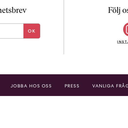
i
T
yhetsbrev
Följ o
a
n
k
e
INS
JOBBA HOS OSS
PRESS
VANLIGA FRÅ