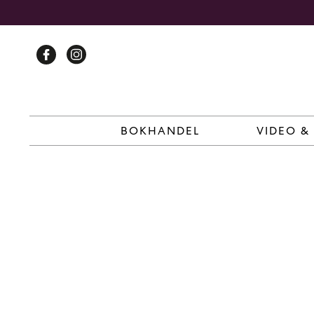
Skip
to
content
BOKHANDEL
VIDEO &