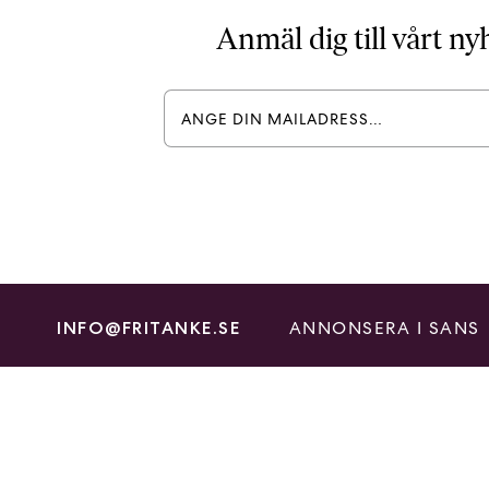
Anmäl dig till vårt n
ANNONSERA I SANS
INFO@FRITANKE.SE