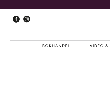
Skip
to
content
BOKHANDEL
VIDEO &