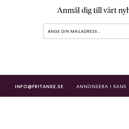
Anmäl dig till vårt n
ANNONSERA I SANS
INFO@FRITANKE.SE