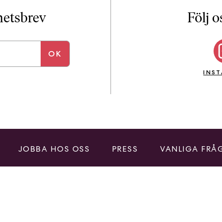
i
T
yhetsbrev
Följ o
a
n
k
e
INS
JOBBA HOS OSS
PRESS
VANLIGA FRÅ