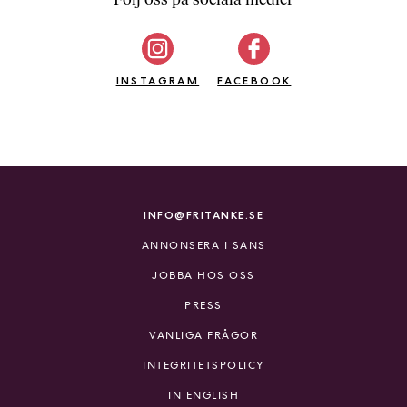
b
ö
c
INSTAGRAM
k
FACEBOOK
e
r
o
n
l
i
INFO@FRITANKE.SE
n
ANNONSERA I SANS
e
h
JOBBA HOS OSS
o
PRESS
s
F
VANLIGA FRÅGOR
r
INTEGRITETSPOLICY
i
T
IN ENGLISH