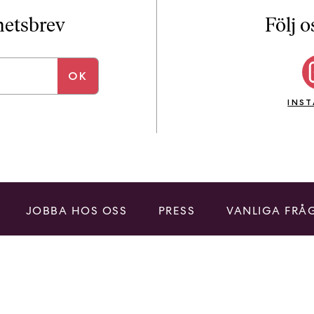
i
T
yhetsbrev
Följ o
a
n
k
e
INS
JOBBA HOS OSS
PRESS
VANLIGA FRÅ