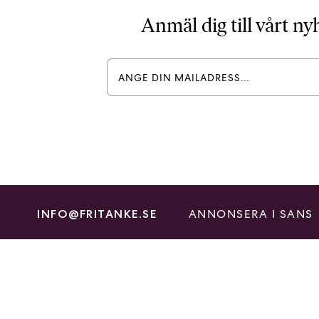
Anmäl dig till vårt n
ANNONSERA I SANS
INFO@FRITANKE.SE