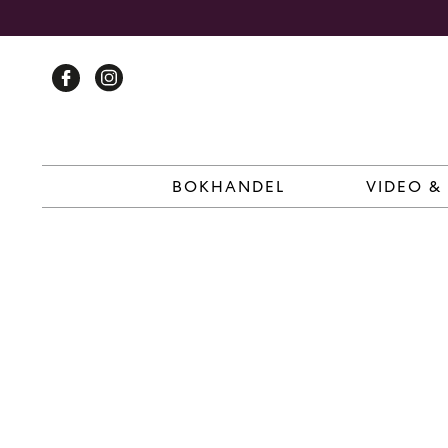
Skip
to
content
BOKHANDEL
VIDEO &