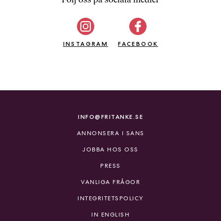
b
ö
c
INSTAGRAM
k
FACEBOOK
e
r
o
n
l
i
INFO@FRITANKE.SE
n
ANNONSERA I SANS
e
h
JOBBA HOS OSS
o
PRESS
s
F
VANLIGA FRÅGOR
r
INTEGRITETSPOLICY
i
T
IN ENGLISH