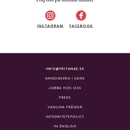
b
ö
c
INSTAGRAM
k
FACEBOOK
e
r
o
n
l
i
INFO@FRITANKE.SE
n
ANNONSERA I SANS
e
h
JOBBA HOS OSS
o
PRESS
s
F
VANLIGA FRÅGOR
r
INTEGRITETSPOLICY
i
T
IN ENGLISH